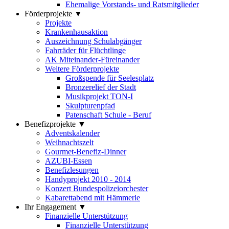
Ehemalige Vorstands- und Ratsmitglieder
Förderprojekte ▼
Projekte
Krankenhausaktion
Auszeichnung Schulabgänger
Fahrräder für Flüchtlinge
AK Miteinander-Füreinander
Weitere Förderprojekte
Großspende für Seelesplatz
Bronzerelief der Stadt
Musikprojekt TON-I
Skulpturenpfad
Patenschaft Schule - Beruf
Benefizprojekte ▼
Adventskalender
Weihnachtszelt
Gourmet-Benefiz-Dinner
AZUBI-Essen
Benefizlesungen
Handyprojekt 2010 - 2014
Konzert Bundespolizeiorchester
Kabarettabend mit Hämmerle
Ihr Engagement ▼
Finanzielle Unterstützung
Finanzielle Unterstützung