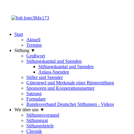
Start
Aktuell
Termine
Stiftung ▼
Grußwort
Stiftungskapital und Spenden
Stiftungskapital und Spenden
Anlass-Spenden
Stifter und Spender
Gütesiegel und Merkmale einer Bürgerstiftung
Sponsoren und Kooperationspartner
Satzung
Formulare
Bundesverband Deutscher Stiftungen - Videos
Wir über uns ▼
Stiftungsvorstand
Stiftungsrat
Stiftungsbriefe
Chronik